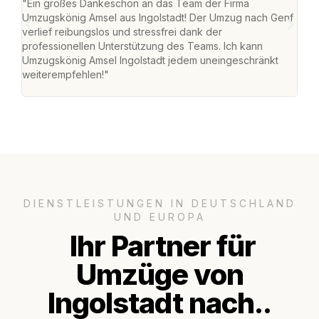
"Ein großes Dankeschön an das Team der Firma
"Die
Umzugskönig Amsel aus Ingolstadt! Der Umzug nach Genf
mei
verlief reibungslos und stressfrei dank der
Team
professionellen Unterstützung des Teams. Ich kann
habe
Umzugskönig Amsel Ingolstadt jedem uneingeschränkt
an m
weiterempfehlen!"
groß
DIENSTLEISTUNGEN IN DEUTSCHLAND
UND EUROPA
Ihr Partner für
Umzüge von
Ingolstadt nach..